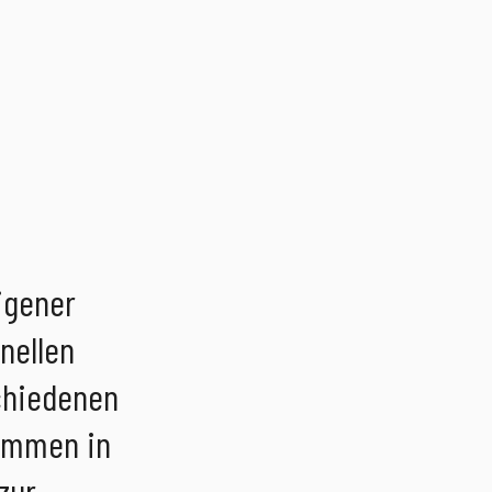
igener
nellen
chiedenen
kommen in
zur