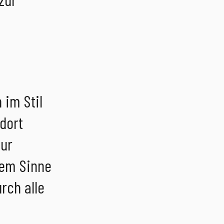
 im Stil
dort
zur
sem Sinne
rch alle