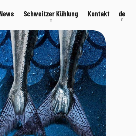
News
Schweitzer Kühlung
Kontakt
de
Kälteanlagen
Kühltheken
Kühlmöbel
FlexStore
R290