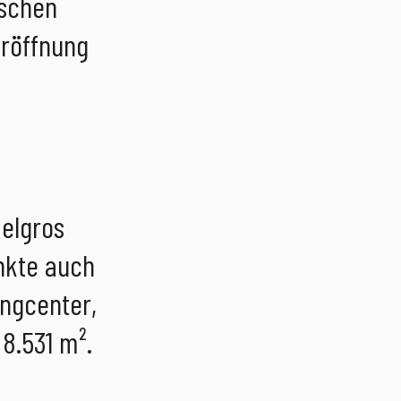
ischen
röffnung
elgros
nkte auch
ngcenter,
8.531 m².