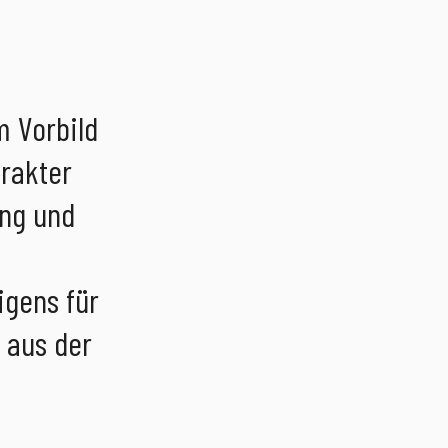
m Vorbild
rakter
ung und
igens für
 aus der