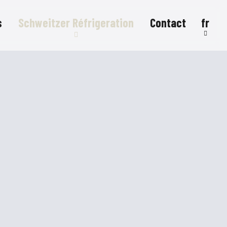
s
Schweitzer Réfrigeration
Contact
fr
Systèmes de réfrigeration
Comptoirs réfrigérés
Meubles réfrigérés
FlexStore
R290