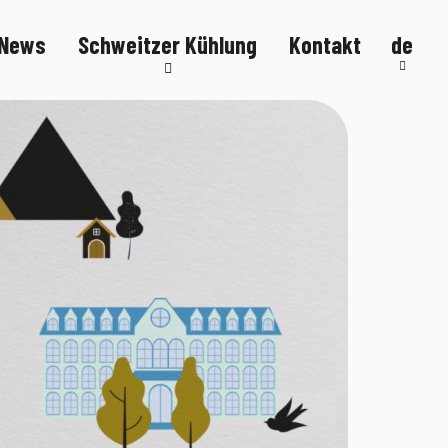
News
Schweitzer Kühlung
Kontakt
de
Kälteanlagen
Kühltheken
Kühlmöbel
FlexStore
R290