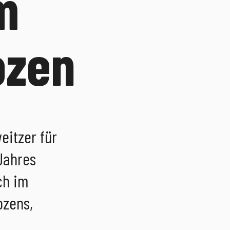
m
ozen
eitzer für
Jahres
ich im
ozens,