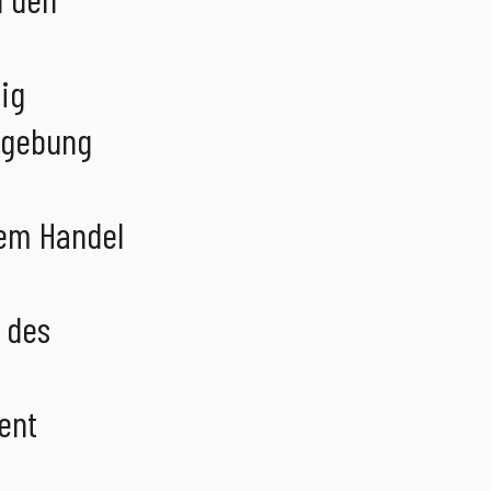
ig
mgebung
rem Handel
 des
ent