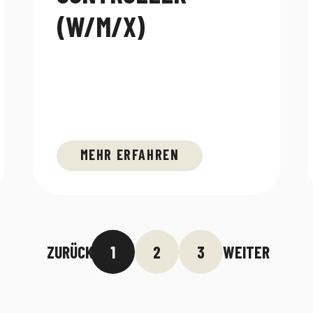
(W/M/X)
MEHR ERFAHREN
ZURÜCK
1
2
3
WEITER