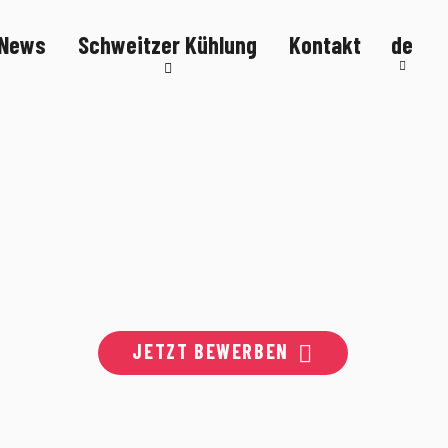
News
Schweitzer Kühlung
Kontakt
de
Kälteanlagen
Kühltheken
Kühlmöbel
FlexStore
R290
JETZT BEWERBEN