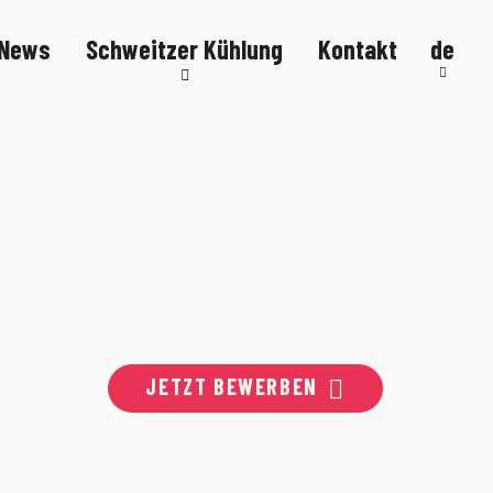
News
Schweitzer Kühlung
Kontakt
de
Kälteanlagen
Kühltheken
Kühlmöbel
FlexStore
R290
JETZT BEWERBEN