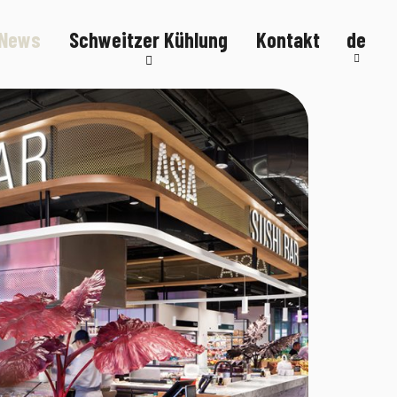
News
Schweitzer Kühlung
Kontakt
de
Kälteanlagen
Kühltheken
Kühlmöbel
FlexStore
R290