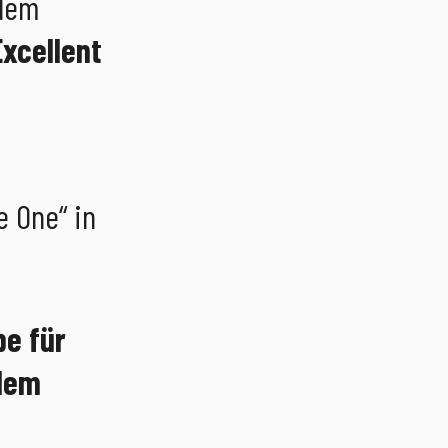
 dem
Excellent
e One“ in
be für
 dem